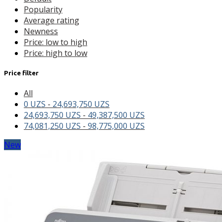
Popularity
Average rating
Newness
Price: low to high
Price: high to low
Price filter
All
0
UZS
-
24,693,750
UZS
24,693,750
UZS
-
49,387,500
UZS
74,081,250
UZS
-
98,775,000
UZS
New