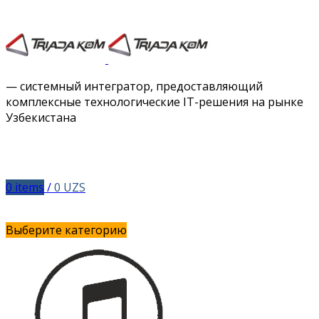
Facebook
Twitter
Instagram
Vimeo
— системный интегратор, предоставляющий
комплексные технологические IT-решения на рынке
Узбекистана
0
items
/
0
UZS
Выберите категорию