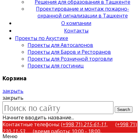
Решения для образования в Ташкенте
Проектирование и монтаж пожарно-
охранной сигнализации в Ташкенте
О компании
Контакты
Проекты по Акустике
Проекты для Автосалонов
Проекты для Баров и Ресторанов
Проекты для Розничной торговли
Проекты для гостиниц
Корзина
закрыть
закрыть
Search
Начните вводить название...
Контактные телефоны:
(+998 71)
215-61-11,
(+998 71)
230-11-53
(время работы: 10:00 - 18:00,
Меню
понедельник-пятница)