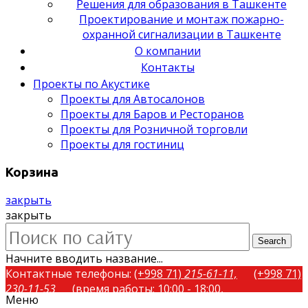
Решения для образования в Ташкенте
Проектирование и монтаж пожарно-
охранной сигнализации в Ташкенте
О компании
Контакты
Проекты по Акустике
Проекты для Автосалонов
Проекты для Баров и Ресторанов
Проекты для Розничной торговли
Проекты для гостиниц
Корзина
закрыть
закрыть
Search
Начните вводить название...
Контактные телефоны:
(+998 71)
215-61-11,
(+998 71)
230-11-53
(время работы: 10:00 - 18:00,
Меню
понедельник-пятница)