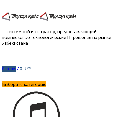
Facebook
Twitter
Instagram
Vimeo
— системный интегратор, предоставляющий
комплексные технологические IT-решения на рынке
Узбекистана
0
items
/
0
UZS
Выберите категорию