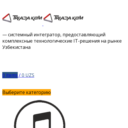
Facebook
Twitter
Instagram
Vimeo
— системный интегратор, предоставляющий
комплексные технологические IT-решения на рынке
Узбекистана
0
items
/
0
UZS
Выберите категорию