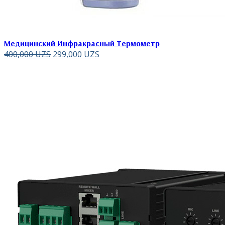
Медицинский Инфракрасный Термометр
400,000
UZS
299,000
UZS