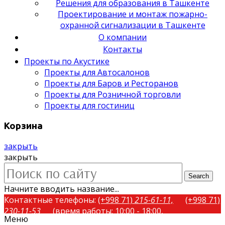
Решения для образования в Ташкенте
Проектирование и монтаж пожарно-
охранной сигнализации в Ташкенте
О компании
Контакты
Проекты по Акустике
Проекты для Автосалонов
Проекты для Баров и Ресторанов
Проекты для Розничной торговли
Проекты для гостиниц
Корзина
закрыть
закрыть
Search
Начните вводить название...
Контактные телефоны:
(+998 71)
215-61-11,
(+998 71)
230-11-53
(время работы: 10:00 - 18:00,
Меню
понедельник-пятница)