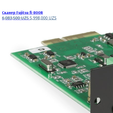
Сканер Fujitsu fi-800R
6,083,500
UZS
5,998,000
UZS