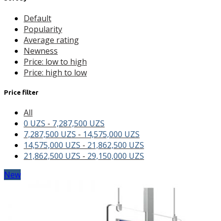
Default
Popularity
Average rating
Newness
Price: low to high
Price: high to low
Price filter
All
0
UZS
-
7,287,500
UZS
7,287,500
UZS
-
14,575,000
UZS
14,575,000
UZS
-
21,862,500
UZS
21,862,500
UZS
-
29,150,000
UZS
New