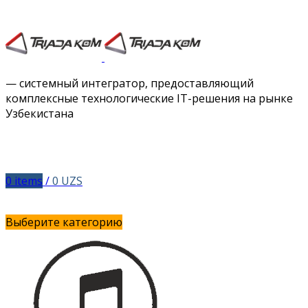
Facebook
Twitter
Instagram
Vimeo
— системный интегратор, предоставляющий
комплексные технологические IT-решения на рынке
Узбекистана
0
items
/
0
UZS
Выберите категорию