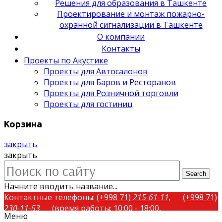
Решения для образования в Ташкенте
Проектирование и монтаж пожарно-
охранной сигнализации в Ташкенте
О компании
Контакты
Проекты по Акустике
Проекты для Автосалонов
Проекты для Баров и Ресторанов
Проекты для Розничной торговли
Проекты для гостиниц
Корзина
закрыть
закрыть
Search
Начните вводить название...
Контактные телефоны:
(+998 71)
215-61-11,
(+998 71)
230-11-53
(время работы: 10:00 - 18:00,
Меню
понедельник-пятница)