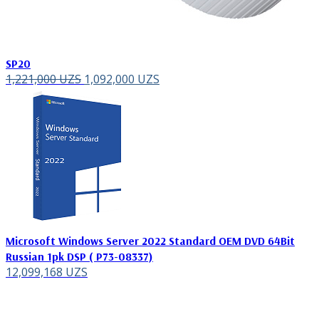
SP20
1,221,000
UZS
1,092,000
UZS
Microsoft Windows Server 2022 Standard OEM DVD 64Bit
Russian 1pk DSP ( P73-08337)
12,099,168
UZS