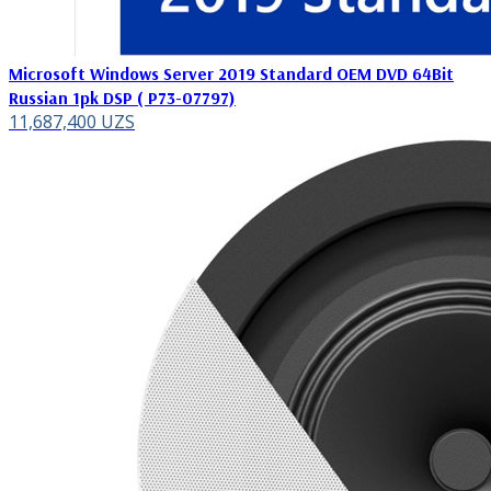
Microsoft Windows Server 2019 Standard OEM DVD 64Bit
Russian 1pk DSP ( P73-07797)
11,687,400
UZS