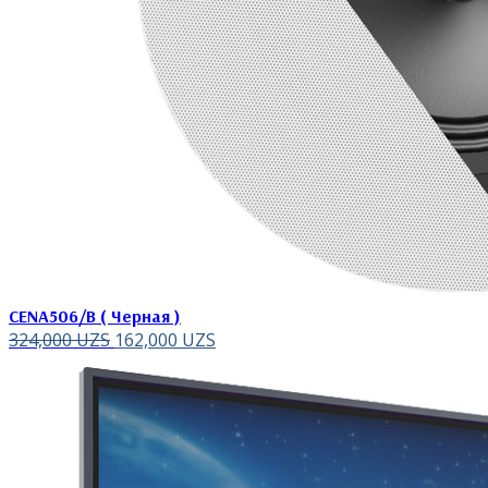
CENA506/B ( Черная )
324,000
UZS
162,000
UZS