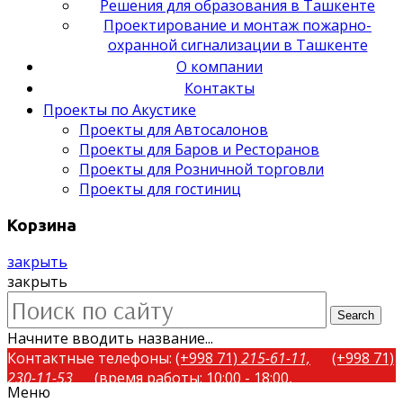
Решения для образования в Ташкенте
Проектирование и монтаж пожарно-
охранной сигнализации в Ташкенте
О компании
Контакты
Проекты по Акустике
Проекты для Автосалонов
Проекты для Баров и Ресторанов
Проекты для Розничной торговли
Проекты для гостиниц
Корзина
закрыть
закрыть
Search
Начните вводить название...
Контактные телефоны:
(+998 71)
215-61-11,
(+998 71)
230-11-53
(время работы: 10:00 - 18:00,
Меню
понедельник-пятница)