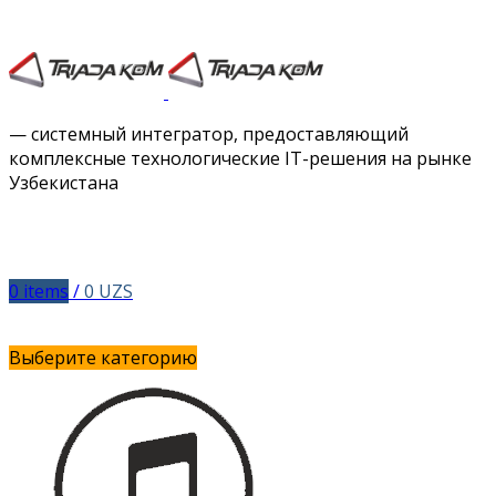
Facebook
Twitter
Instagram
Vimeo
— системный интегратор, предоставляющий
комплексные технологические IT-решения на рынке
Узбекистана
0
items
/
0
UZS
Выберите категорию