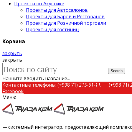
Проекты по Акустике
Проекты для Автосалонов
Проекты для Баров и Ресторанов
Проекты для Розничной торговли
Проекты для гостиниц
Корзина
закрыть
закрыть
Search
Начните вводить название...
Контактные телефоны:
(+998 71)
215-61-11,
(+998 71)
Facebook
Меню
Twitter
Instagram
Vimeo
— системный интегратор, предоставляющий комплексн