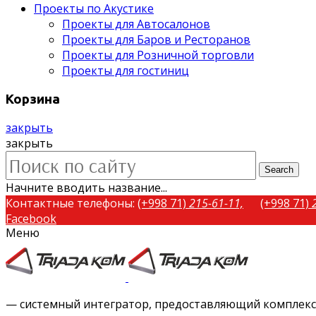
Проекты по Акустике
Проекты для Автосалонов
Проекты для Баров и Ресторанов
Проекты для Розничной торговли
Проекты для гостиниц
Корзина
закрыть
закрыть
Search
Начните вводить название...
Контактные телефоны:
(+998 71)
215-61-11,
(+998 71)
Facebook
Меню
Twitter
Instagram
Vimeo
— системный интегратор, предоставляющий комплексн