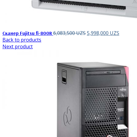
6,083,500
UZS
5,998,000
UZS
Сканер Fujitsu fi-800R
Back to products
Next product