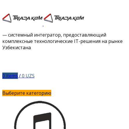
Facebook
Twitter
Instagram
Vimeo
— системный интегратор, предоставляющий
комплексные технологические IT-решения на рынке
Узбекистана
0
items
/
0
UZS
Выберите категорию