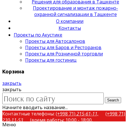
Решения для образования в Ташкенте
Проектирование и монтаж пожарно-
охранной сигнализации в Ташкенте
О компании
Контакты
Проекты по Акустике
Проекты для Автосалонов
Проекты для Баров и Ресторанов
Проекты для Розничной торговли
Проекты для гостиниц
Корзина
закрыть
закрыть
Search
Начните вводить название...
Контактные телефоны:
(+998 71)
215-61-11,
(+998 71)
230-11-53
(время работы: 10:00 - 18:00,
Меню
понедельник-пятница)