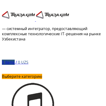
Facebook
Twitter
Instagram
Vimeo
— системный интегратор, предоставляющий
комплексные технологические IT-решения на рынке
Узбекистана
0
items
/
0
UZS
Выберите категорию