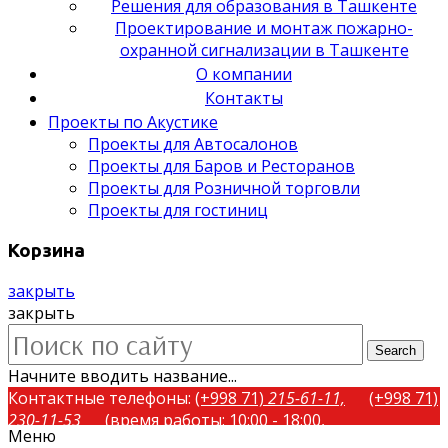
Решения для образования в Ташкенте
Проектирование и монтаж пожарно-
охранной сигнализации в Ташкенте
О компании
Контакты
Проекты по Акустике
Проекты для Автосалонов
Проекты для Баров и Ресторанов
Проекты для Розничной торговли
Проекты для гостиниц
Корзина
закрыть
закрыть
Search
Начните вводить название...
Контактные телефоны:
(+998 71)
215-61-11,
(+998 71)
230-11-53
(время работы: 10:00 - 18:00,
Меню
понедельник-пятница)