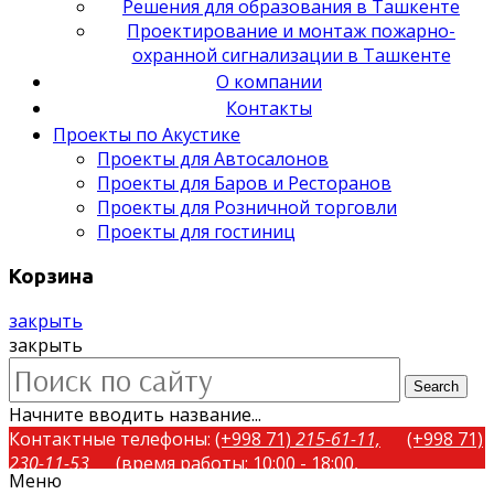
Решения для образования в Ташкенте
Проектирование и монтаж пожарно-
охранной сигнализации в Ташкенте
О компании
Контакты
Проекты по Акустике
Проекты для Автосалонов
Проекты для Баров и Ресторанов
Проекты для Розничной торговли
Проекты для гостиниц
Корзина
закрыть
закрыть
Search
Начните вводить название...
Контактные телефоны:
(+998 71)
215-61-11,
(+998 71)
230-11-53
(время работы: 10:00 - 18:00,
Меню
понедельник-пятница)