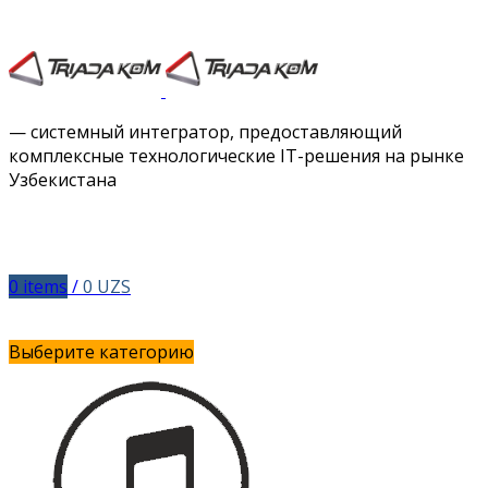
Facebook
Twitter
Instagram
Vimeo
— системный интегратор, предоставляющий
комплексные технологические IT-решения на рынке
Узбекистана
0
items
/
0
UZS
Выберите категорию