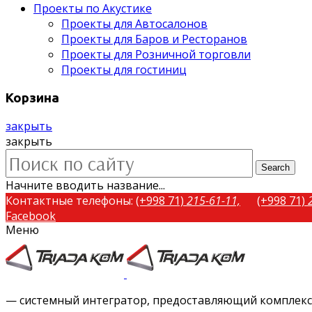
Проекты по Акустике
Проекты для Автосалонов
Проекты для Баров и Ресторанов
Проекты для Розничной торговли
Проекты для гостиниц
Корзина
закрыть
закрыть
Search
Начните вводить название...
Контактные телефоны:
(+998 71)
215-61-11,
(+998 71)
Facebook
Меню
Twitter
Instagram
Vimeo
— системный интегратор, предоставляющий комплексн