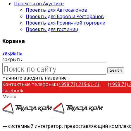
Проекты по Акустике
Проекты для Автосалонов
Проекты для Баров и Ресторанов
Проекты для Розничной торговли
Проекты для гостиниц
Корзина
закрыть
закрыть
Search
Начните вводить название...
Контактные телефоны:
(+998 71)
215-61-11,
(+998 71)
Facebook
Меню
Twitter
Instagram
Vimeo
— системный интегратор, предоставляющий комплексн