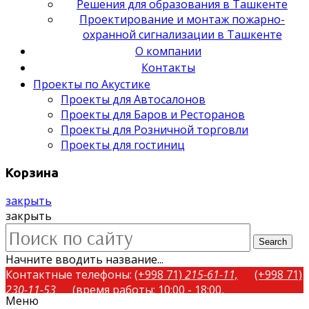
Решения для образования в Ташкенте
Проектирование и монтаж пожарно-
охранной сигнализации в Ташкенте
О компании
Контакты
Проекты по Акустике
Проекты для Автосалонов
Проекты для Баров и Ресторанов
Проекты для Розничной торговли
Проекты для гостиниц
Корзина
закрыть
закрыть
Search
Начните вводить название...
Контактные телефоны:
(+998 71)
215-61-11,
(+998 71)
230-11-53
(время работы: 10:00 - 18:00,
Меню
понедельник-пятница)