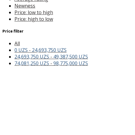
Newness
Price: low to high
Price: high to low
Price filter
All
0
UZS
-
24,693,750
UZS
24,693,750
UZS
-
49,387,500
UZS
74,081,250
UZS
-
98,775,000
UZS