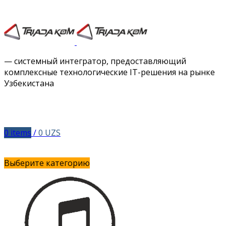
Facebook
Twitter
Instagram
Vimeo
— системный интегратор, предоставляющий
комплексные технологические IT-решения на рынке
Узбекистана
0
items
/
0
UZS
Выберите категорию