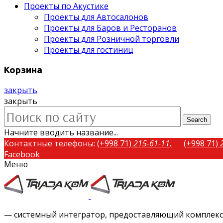
Проекты по Акустике
Проекты для Автосалонов
Проекты для Баров и Ресторанов
Проекты для Розничной торговли
Проекты для гостиниц
Корзина
закрыть
закрыть
Search
Начните вводить название...
Контактные телефоны:
(+998 71)
215-61-11,
(+998 71)
Facebook
Меню
Twitter
Instagram
Vimeo
— системный интегратор, предоставляющий комплексн