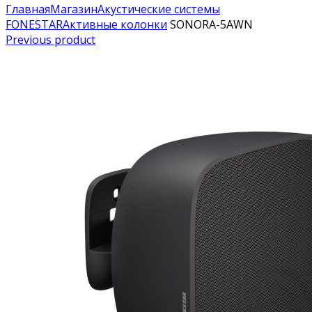
Главная
Магазин
Акустические системы
FONESTAR
Активные колонки
SONORA-5AWN
Previous product