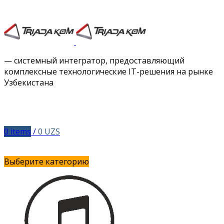
Facebook
Twitter
Instagram
Vimeo
— системный интегратор, предоставляющий
комплексные технологические IT-решения на рынке
Узбекистана
0
items
/
0
UZS
Выберите категорию