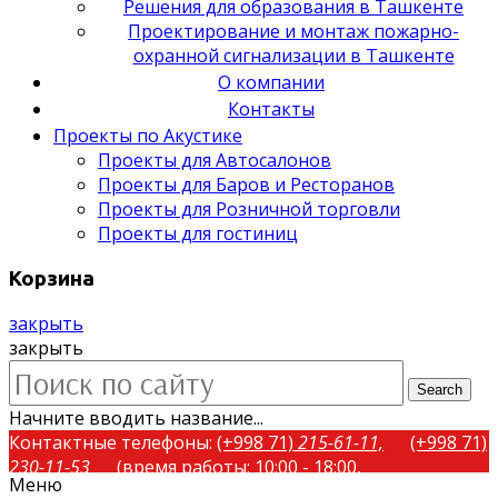
Решения для образования в Ташкенте
Проектирование и монтаж пожарно-
охранной сигнализации в Ташкенте
О компании
Контакты
Проекты по Акустике
Проекты для Автосалонов
Проекты для Баров и Ресторанов
Проекты для Розничной торговли
Проекты для гостиниц
Корзина
закрыть
закрыть
Search
Начните вводить название...
Контактные телефоны:
(+998 71)
215-61-11,
(+998 71)
230-11-53
(время работы: 10:00 - 18:00,
Меню
понедельник-пятница)