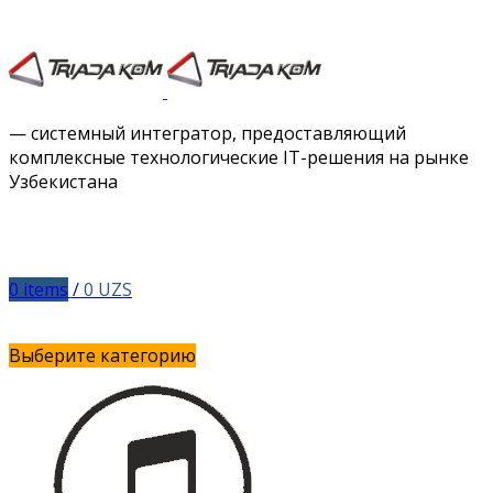
Facebook
Twitter
Instagram
Vimeo
— системный интегратор, предоставляющий
комплексные технологические IT-решения на рынке
Узбекистана
0
items
/
0
UZS
Выберите категорию