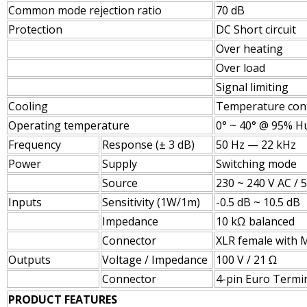
Common mode rejection ratio
70 dB
Protection
DC Short circuit
Over heating
Over load
Signal limiting
Cooling
Temperature cont
Operating temperature
0° ~ 40° @ 95% H
Frequency
Response (± 3 dB)
50 Hz — 22 kHz
Power
Supply
Switching mode
Source
230 ~ 240 V AC / 
Inputs
Sensitivity (1W/1m)
-0.5 dB ~ 10.5 dB
Impedance
10 kΩ balanced
Connector
XLR female with 
Outputs
Voltage / Impedance
100 V / 21 Ω
Connector
4-pin Euro Termin
PRODUCT FEATURES