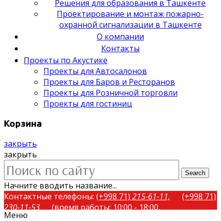
Решения для образования в Ташкенте
Проектирование и монтаж пожарно-
охранной сигнализации в Ташкенте
О компании
Контакты
Проекты по Акустике
Проекты для Автосалонов
Проекты для Баров и Ресторанов
Проекты для Розничной торговли
Проекты для гостиниц
Корзина
закрыть
закрыть
Search
Начните вводить название...
Контактные телефоны:
(+998 71)
215-61-11,
(+998 71)
230-11-53
(время работы: 10:00 - 18:00,
Меню
понедельник-пятница)