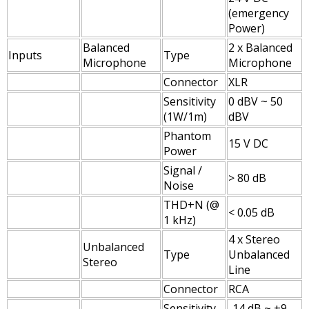
(emergency
Power)
Balanced
2 x Balanced
Inputs
Type
Microphone
Microphone
Connector
XLR
Sensitivity
0 dBV ~ 50
(1W/1m)
dBV
Phantom
15 V DC
Power
Signal /
> 80 dB
Noise
THD+N (@
< 0.05 dB
1 kHz)
4 x Stereo
Unbalanced
Type
Unbalanced
Stereo
Line
Connector
RCA
Sensitivity
-14 dB ~ +9