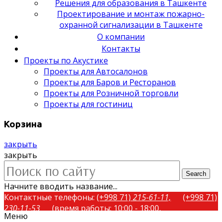
Решения для образования в Ташкенте
Проектирование и монтаж пожарно-
охранной сигнализации в Ташкенте
О компании
Контакты
Проекты по Акустике
Проекты для Автосалонов
Проекты для Баров и Ресторанов
Проекты для Розничной торговли
Проекты для гостиниц
Корзина
закрыть
закрыть
Search
Начните вводить название...
Контактные телефоны:
(+998 71)
215-61-11,
(+998 71)
230-11-53
(время работы: 10:00 - 18:00,
Меню
понедельник-пятница)