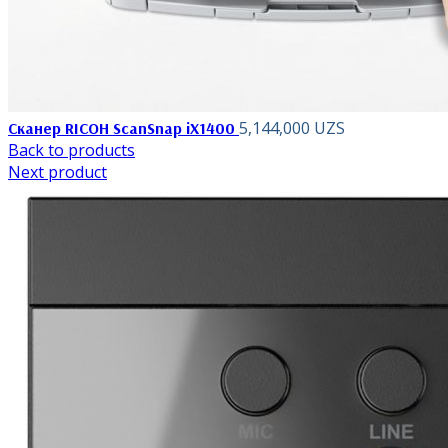
5,144,000
UZS
Сканер RICOH ScanSnap iX1400
Back to products
Next product