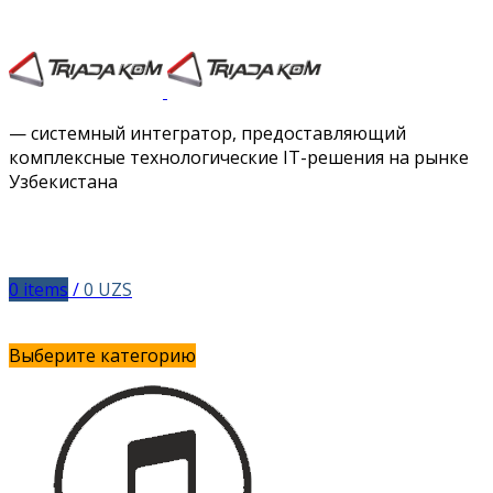
Facebook
Twitter
Instagram
Vimeo
— системный интегратор, предоставляющий
комплексные технологические IT-решения на рынке
Узбекистана
0
items
/
0
UZS
Выберите категорию