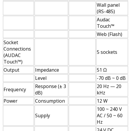
Wall panel
(RS-485)
Audac
Touch™
Web (Flash)
Socket
Connections
5 sockets
(AUDAC
Touch™)
Output
Impedance
51 Ω
Level
-70 dB ~ 0 dB
Response (± 3
20 Hz — 20
Frequency
dB)
kHz
Power
Consumption
12 W
100 ~ 240 V
Supply
AC / 50 ~ 60
Hz
24 V DC