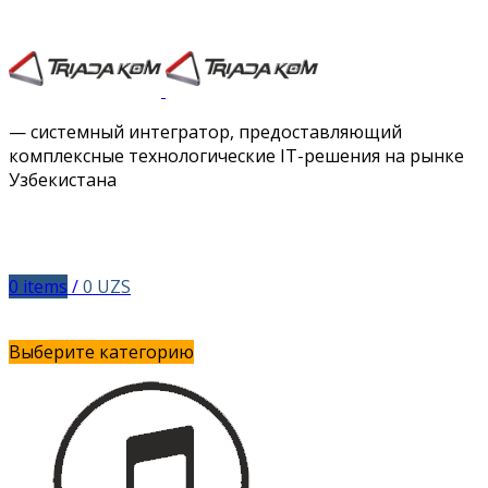
Facebook
Twitter
Instagram
Vimeo
— системный интегратор, предоставляющий
комплексные технологические IT-решения на рынке
Узбекистана
0
items
/
0
UZS
Выберите категорию