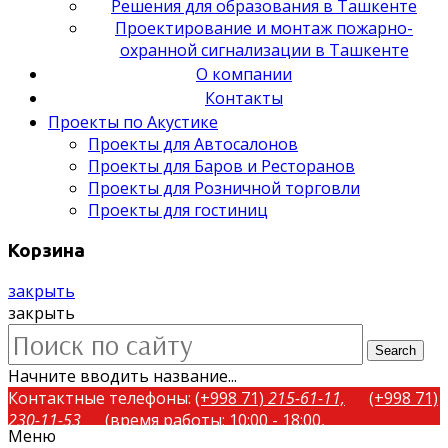
Решения для образования в Ташкенте
Проектирование и монтаж пожарно-
охранной сигнализации в Ташкенте
О компании
Контакты
Проекты по Акустике
Проекты для Автосалонов
Проекты для Баров и Ресторанов
Проекты для Розничной торговли
Проекты для гостиниц
Корзина
закрыть
закрыть
Search
Начните вводить название...
Контактные телефоны:
(+998 71)
215-61-11,
(+998 71)
230-11-53
(время работы: 10:00 - 18:00,
Меню
понедельник-пятница)