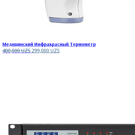
Медицинский Инфракрасный Термометр
400,000
UZS
299,000
UZS