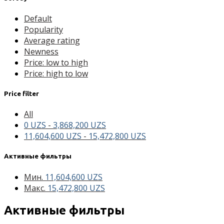
Default
Popularity
Average rating
Newness
Price: low to high
Price: high to low
Price filter
All
0
UZS
-
3,868,200
UZS
11,604,600
UZS
-
15,472,800
UZS
Активные фильтры
Мин.
11,604,600
UZS
Макс.
15,472,800
UZS
Активные фильтры