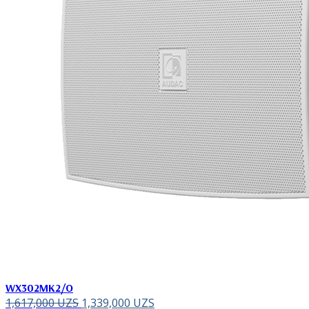
WX302MK2/O
1,617,000
UZS
1,339,000
UZS