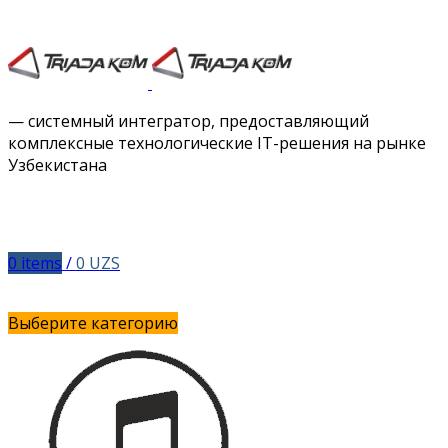
Facebook
Twitter
Instagram
Vimeo
— системный интегратор, предоставляющий
комплексные технологические IT-решения на рынке
Узбекистана
0
items
/
0
UZS
Выберите категорию