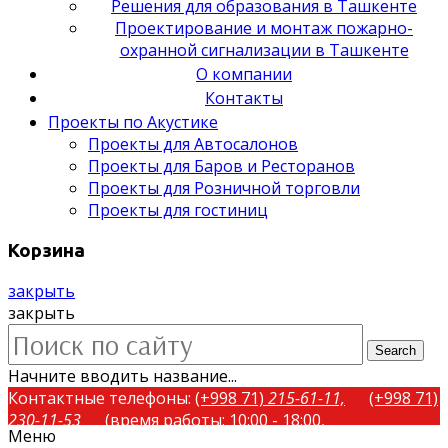
Решения для образования в Ташкенте
Проектирование и монтаж пожарно-
охранной сигнализации в Ташкенте
О компании
Контакты
Проекты по Акустике
Проекты для Автосалонов
Проекты для Баров и Ресторанов
Проекты для Розничной торговли
Проекты для гостиниц
Корзина
закрыть
закрыть
Search
Начните вводить название...
Контактные телефоны:
(+998 71)
215-61-11,
(+998 71)
230-11-53
(время работы: 10:00 - 18:00,
Меню
понедельник-пятница)