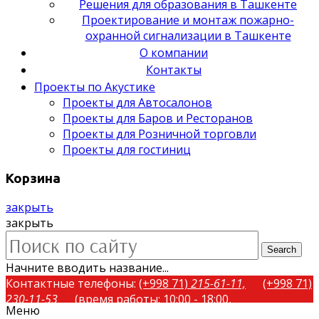
Решения для образования в Ташкенте
Проектирование и монтаж пожарно-
охранной сигнализации в Ташкенте
О компании
Контакты
Проекты по Акустике
Проекты для Автосалонов
Проекты для Баров и Ресторанов
Проекты для Розничной торговли
Проекты для гостиниц
Корзина
закрыть
закрыть
Search
Начните вводить название...
Контактные телефоны:
(+998 71)
215-61-11,
(+998 71)
230-11-53
(время работы: 10:00 - 18:00,
Меню
понедельник-пятница)