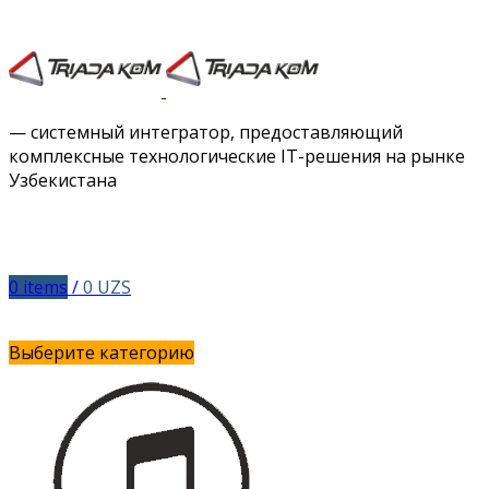
Facebook
Twitter
Instagram
Vimeo
— системный интегратор, предоставляющий
комплексные технологические IT-решения на рынке
Узбекистана
0
items
/
0
UZS
Выберите категорию