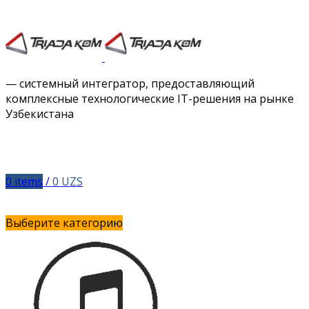
Facebook
Twitter
Instagram
Vimeo
— системный интегратор, предоставляющий
комплексные технологические IT-решения на рынке
Узбекистана
0
items
/
0
UZS
Выберите категорию