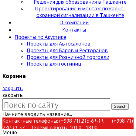
Решения для образования в Ташкенте
Проектирование и монтаж пожарно-
охранной сигнализации в Ташкенте
О компании
Контакты
Проекты по Акустике
Проекты для Автосалонов
Проекты для Баров и Ресторанов
Проекты для Розничной торговли
Проекты для гостиниц
Корзина
закрыть
закрыть
Search
Начните вводить название...
Контактные телефоны:
(+998 71)
215-61-11,
(+998 71)
230-11-53
(время работы: 10:00 - 18:00,
Меню
понедельник-пятница)