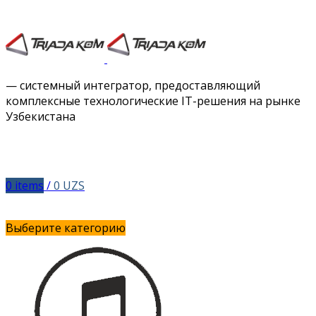
Facebook
Twitter
Instagram
Vimeo
— системный интегратор, предоставляющий
комплексные технологические IT-решения на рынке
Узбекистана
0
items
/
0
UZS
Выберите категорию