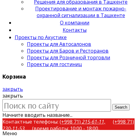
Решения для образования в Ташкенте
Проектирование и монтаж пожарно-
охранной сигнализации в Ташкенте
О компании
Контакты
Проекты по Акустике
Проекты для Автосалонов
Проекты для Баров и Ресторанов
Проекты для Розничной торговли
Проекты для гостиниц
Корзина
закрыть
закрыть
Search
Начните вводить название...
Контактные телефоны:
(+998 71)
215-61-11,
(+998 71)
230-11-53
(время работы: 10:00 - 18:00,
Меню
понедельник-пятница)