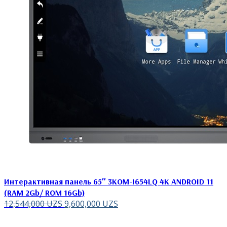
Интерактивная панель 65″ 3KOM-I654LQ 4K ANDROID 11
(RAM 2Gb/ ROM 16Gb)
12,544,000
UZS
9,600,000
UZS