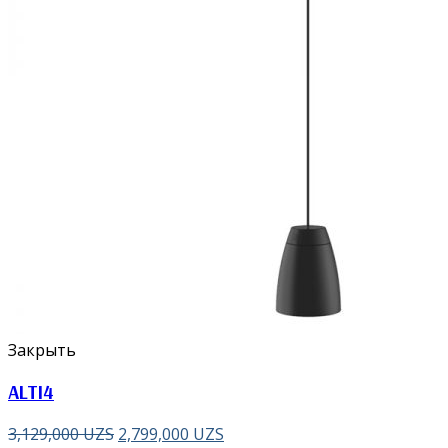
Закрыть
ALTI4
3,129,000
UZS
2,799,000
UZS