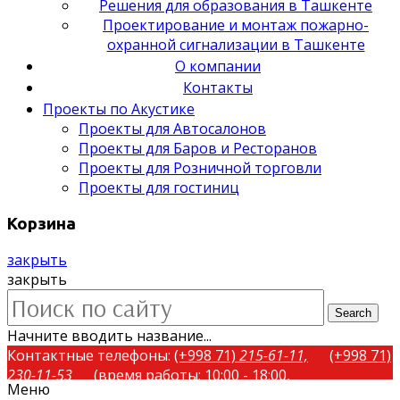
Решения для образования в Ташкенте
Проектирование и монтаж пожарно-
охранной сигнализации в Ташкенте
О компании
Контакты
Проекты по Акустике
Проекты для Автосалонов
Проекты для Баров и Ресторанов
Проекты для Розничной торговли
Проекты для гостиниц
Корзина
закрыть
закрыть
Search
Начните вводить название...
Контактные телефоны:
(+998 71)
215-61-11,
(+998 71)
230-11-53
(время работы: 10:00 - 18:00,
Меню
понедельник-пятница)