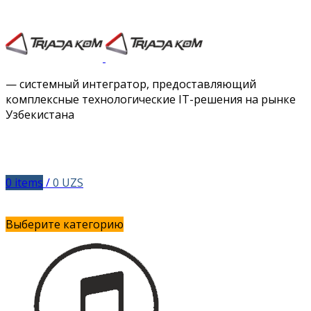
Facebook
Twitter
Instagram
Vimeo
— системный интегратор, предоставляющий
комплексные технологические IT-решения на рынке
Узбекистана
0
items
/
0
UZS
Выберите категорию