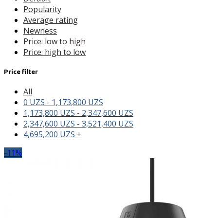
Popularity
Average rating
Newness
Price: low to high
Price: high to low
Price filter
All
0
UZS
-
1,173,800
UZS
1,173,800
UZS
-
2,347,600
UZS
2,347,600
UZS
-
3,521,400
UZS
4,695,200
UZS
+
-11%